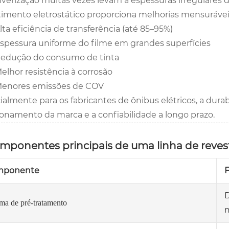
lverização muitas vezes levam a espessuras irregulares d
timento eletrostático proporciona melhorias mensurávei
lta eficiência de transferência (até 85–95%)
spessura uniforme do filme em grandes superfícies
edução do consumo de tinta
elhor resistência à corrosão
enores emissões de COV
almente para os fabricantes de ônibus elétricos, a durabi
ionamento da marca e a confiabilidade a longo prazo.
omponentes principais de uma linha de reves
mponente
D
ema de pré-tratamento
m