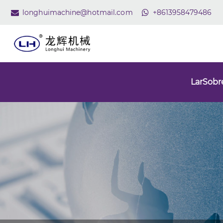
longhuimachine@hotmail.com
+8613958479486
Lar
Sobr