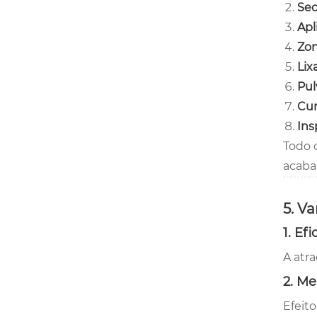
Se
Apl
Zon
Lix
Pul
Cur
Ins
Todo 
acaba
5. V
1. Ef
A atr
2. Me
Efeito