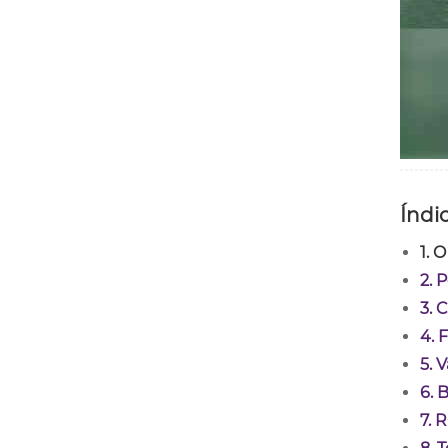
Índi
1. 
2. 
3. 
4. 
5. 
6. 
7. 