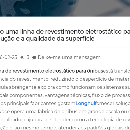
 uma linha de revestimento eletrostático pa
ução e a qualidade da superfície
6-02-25
3
Deixe-me uma mensagem
ha de revestimento eletrostático para ônibus
está trans
ência do revestimento, reduzindo o desperdício de materi
guia abrangente explora como funcionam os sistemas aut
ipais componentes, vantagens técnicas, fluxo de proces
os principais fabricantes gostam
Longhui
fornecer soluç
você opere uma fábrica de ônibus em grande escala ou es
detalhado o ajudará a entender como a tecnologia de rev
ção e, ao mesmo tempo, atender aos padrões globais de