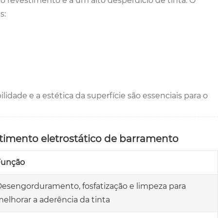
o revestimento e a um alto desperdício de tinta. O
s:
lidade e a estética da superfície são essenciais para o
timento eletrostático de barramento
Função
esengorduramento, fosfatização e limpeza para
elhorar a aderência da tinta