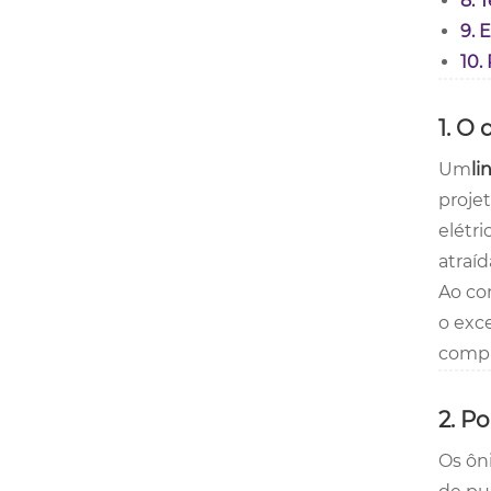
8. 
9. 
10.
1. O
Um
li
proje
elétri
atraíd
Ao co
o exc
compl
2. P
Os ôn