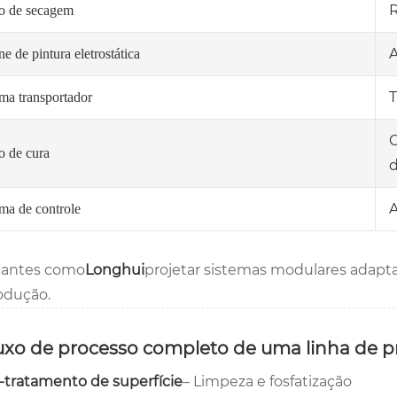
o de secagem
A
e de pintura eletrostática
T
ema transportador
C
o de cura
d
A
ema de controle
cantes como
Longhui
projetar sistemas modulares adapt
odução.
luxo de processo completo de uma linha de 
-tratamento de superfície
– Limpeza e fosfatização