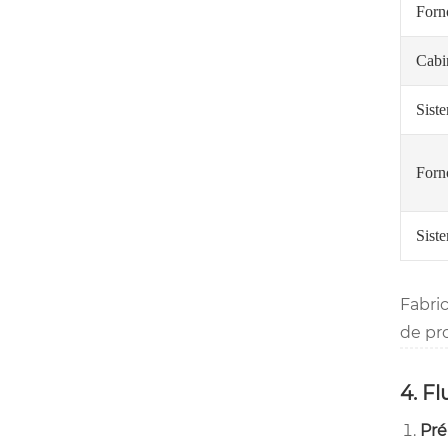
Forn
Cabin
Sist
Forn
Sist
Fabri
de pr
4. F
Pré