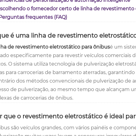
Tendências de personalização e automação inteligente
Escolhendo o fornecedor certo de linha de revestimento
 Perguntas frequentes (FAQ)
 que é uma linha de revestimento eletrostátic
nha de revestimento eletrostático para ônibus
é um siste
tado especificamente para revestir veículos comerciais 
cos. O sistema utiliza tecnologia de pulverização eletrost
as para carrocerias de barramento aterradas, garantindo 
ntrário dos métodos convencionais de pulverização de ar
esso de pulverização, ao mesmo tempo que alcançam 
exas de carrocerias de ônibus.
or que o revestimento eletrostático é ideal pa
ibus são veículos grandes, com vários painéis e compon