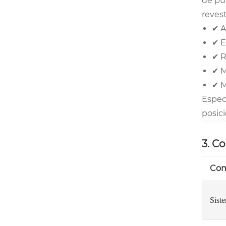
de pu
reves
✔ A
✔ E
✔ R
✔ M
✔ M
Especi
posic
3. C
Co
Sist